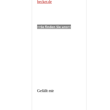
becker.de
>>So finden Sie uns<<
Gefällt mir